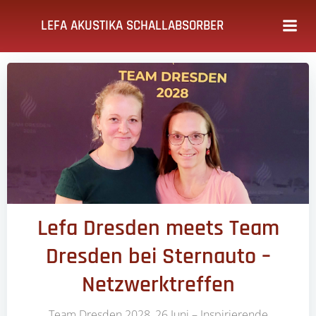
Zum
LEFA AKUSTIKA SCHALLABSORBER
Inhalt
springen
Lefa Dresden meets Team
Dresden bei Sternauto –
Netzwerktreffen
Team Dresden 2028, 26.Juni – Inspirierende